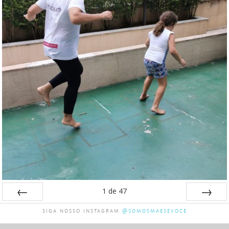
1
de
47
Anterior
Próxima
SIGA NOSSO INSTAGRAM
@SOMOSMAESEVOCE