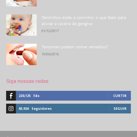
Dentinhos estão a caminho: o que fazer para
aliviar a coceira da gengiva
01/12/2017
Tentantes podem tomar remédios?
10/06/2016
Siga nossas redes
220,125
Fãs
CURTIR
65,926
Seguidores
SEGUIR