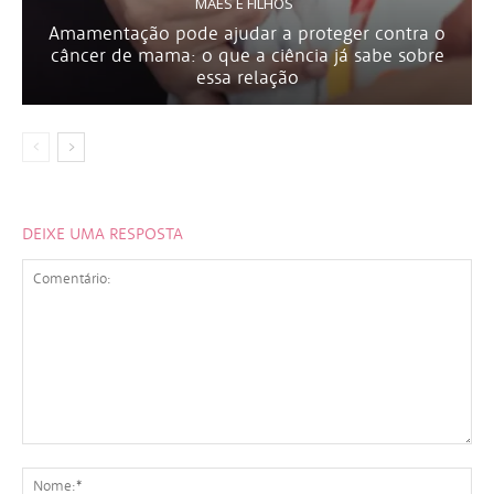
MÃES E FILHOS
Amamentação pode ajudar a proteger contra o
câncer de mama: o que a ciência já sabe sobre
essa relação
DEIXE UMA RESPOSTA
Comentário:
No