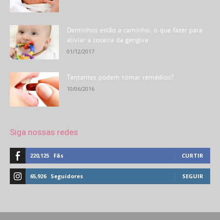
Dentinhos estão a caminho: o que fazer para
aliviar a coceira da gengiva
01/12/2017
Tentantes podem tomar remédios?
10/06/2016
Siga nossas redes
220,125
Fãs
CURTIR
65,926
Seguidores
SEGUIR