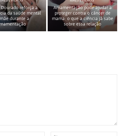
MÃES E FILHOS
MÃES E FILHOS
 Dourado reforça a
Amamentação pode ajudar a
cia da saúde mental
proteger contra o câncer de
 mãe durante a
mama: o que a ciência já sabe
mamentação
sobre essa relação
E-
Site: