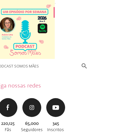
.
ODCAST SOMOS MÃES
iga nossas redes
220,125
65,000
345
Fãs
Seguidores
Inscritos