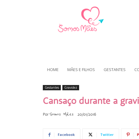
HOME
MÃES E FILHOS
GESTANTES
C
Gestantes
Gravidez
Cansaço durante a grav
Somos Mães
Por
20/01/2016
Facebook
Twitter
P