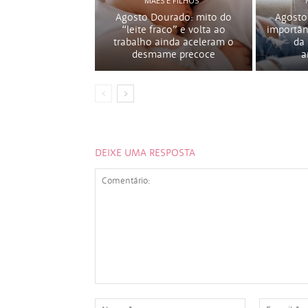
MÃES E FILHOS
Agosto Dourado: mito do
Agosto
“leite fraco” e volta ao
importân
trabalho ainda aceleram o
da
desmame precoce
a
DEIXE UMA RESPOSTA
Comentário:
Nome:*