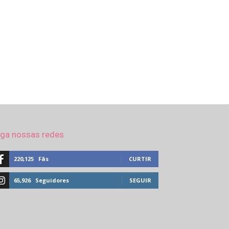
iga nossas redes
220,125
Fãs
CURTIR
65,926
Seguidores
SEGUIR