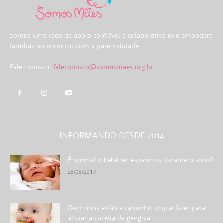
Somos uma rede de apoio confiável e colaborativa que empodera
famílias no encontro com a parentalidade.
Fale conosco:
faleconosco@somosmaes.org.br
INFORMANDO DESDE 2014
É normal o bebê ter espasmos durante o sono?
28/08/2017
Dentinhos estão a caminho: o que fazer para
aliviar a coceira da gengiva