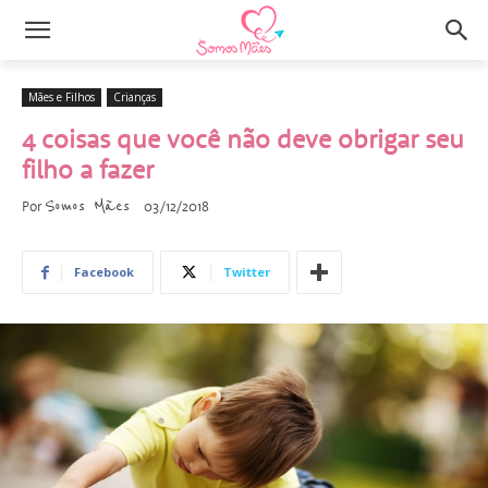
Mães e Filhos
Crianças
4 coisas que você não deve obrigar seu
filho a fazer
Somos Mães
Por
03/12/2018
Facebook
Twitter