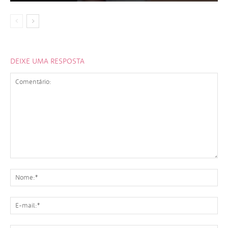
DEIXE UMA RESPOSTA
Comentário:
No
E-
mai