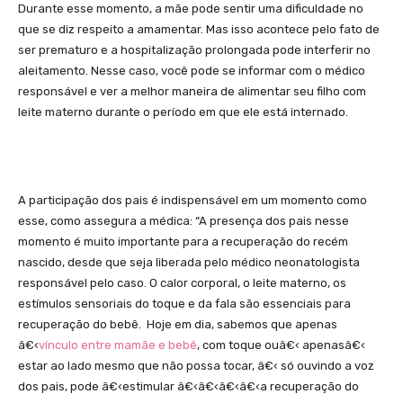
Durante esse momento, a mãe pode sentir uma dificuldade no
que se diz respeito a amamentar. Mas isso acontece pelo fato de
ser prematuro e a hospitalização prolongada pode interferir no
aleitamento. Nesse caso, você pode se informar com o médico
responsável e ver a melhor maneira de alimentar seu filho com
leite materno durante o período em que ele está internado.
A participação dos pais é indispensável em um momento como
esse, como assegura a médica: “A presença dos pais nesse
momento é muito importante para a recuperação do recém
nascido, desde que seja liberada pelo médico neonatologista
responsável pelo caso. O calor corporal, o leite materno, os
estímulos sensoriais do toque e da fala são essenciais para
recuperação do bebê. Hoje em dia, sabemos que apenas
â€‹
vínculo entre mamãe e bebê
, com toque ouâ€‹ apenasâ€‹
estar ao lado mesmo que não possa tocar, â€‹ só ouvindo a voz
dos pais, pode â€‹estimular â€‹â€‹â€‹â€‹a recuperação do