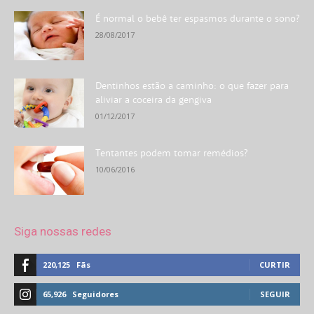
É normal o bebê ter espasmos durante o sono?
28/08/2017
Dentinhos estão a caminho: o que fazer para
aliviar a coceira da gengiva
01/12/2017
Tentantes podem tomar remédios?
10/06/2016
Siga nossas redes
220,125
Fãs
CURTIR
65,926
Seguidores
SEGUIR