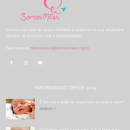
Somos uma rede de apoio confiável e colaborativa que empodera
famílias no encontro com a parentalidade.
Fale conosco:
faleconosco@somosmaes.org.br
INFORMANDO DESDE 2014
É normal o bebê ter espasmos durante o sono?
28/08/2017
Dentinhos estão a caminho: o que fazer para