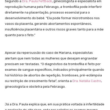
Segundo a
Dra. Paula Fettback
, ginecologista e especialista em
reprodução humana pela Febrasgo, a trombofilia pode interferir
diretamente na placentação, processo essencial para o
desenvolvimento do bebê. “Ela pode formar microtrombos nos
vasos da placenta, gerando abortamentos espontâneos,
insuficiência placentária e outros riscos graves tanto para a mãe
quanto para o feto.”
Apesar da repercussão do caso de Mariana, especialistas
alertam que nem todas as mulheres que desejam engravidar
precisam ser testadas. “O diagnóstico da trombofilia é feito por
exames de sangue específicos, indicados principalmente quando
há histórico de abortos de repetição, tromboses, pré-eclâmpsia
ou restrição de crescimento fetal”, orienta a
Dra. Natália Castro
,
ginecologista e obstetra pela Febrasgo.
Já a Dra. Paula explica que, em sua prática voltada à infertilidade
e gestação de alto risco, opta por solicitar os exames mesmo