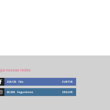
iga nossas redes
220,125
Fãs
CURTIR
65,926
Seguidores
SEGUIR