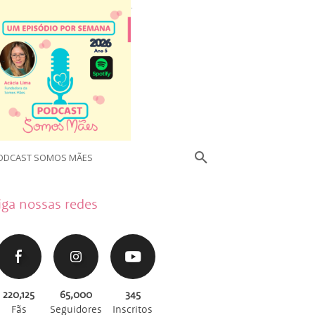
.
ODCAST SOMOS MÃES
iga nossas redes
220,125
65,000
345
Fãs
Seguidores
Inscritos