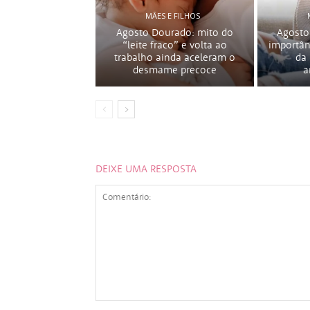
MÃES E FILHOS
Agosto Dourado: mito do
Agosto
“leite fraco” e volta ao
importân
trabalho ainda aceleram o
da
desmame precoce
a
DEIXE UMA RESPOSTA
Comentário: