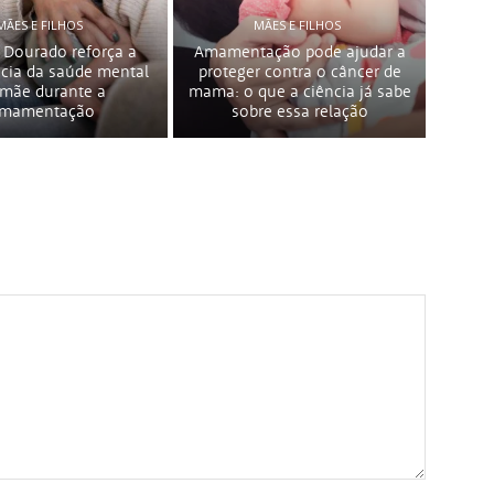
MÃES E FILHOS
MÃES E FILHOS
 Dourado reforça a
Amamentação pode ajudar a
cia da saúde mental
proteger contra o câncer de
 mãe durante a
mama: o que a ciência já sabe
mamentação
sobre essa relação