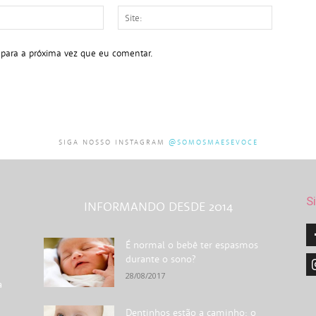
E-
Site:
mail:*
 para a próxima vez que eu comentar.
SIGA NOSSO INSTAGRAM
@SOMOSMAESEVOCE
S
INFORMANDO DESDE 2014
É normal o bebê ter espasmos
durante o sono?
28/08/2017
a
Dentinhos estão a caminho: o