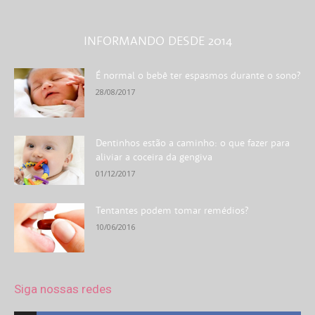
INFORMANDO DESDE 2014
É normal o bebê ter espasmos durante o sono?
28/08/2017
Dentinhos estão a caminho: o que fazer para
aliviar a coceira da gengiva
01/12/2017
Tentantes podem tomar remédios?
10/06/2016
Siga nossas redes