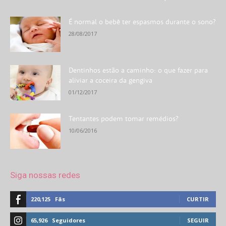
É normal o bebê ter espasmos durante o sono?
28/08/2017
Dentinhos estão a caminho: o que fazer para
aliviar a coceira da gengiva
01/12/2017
Tentantes podem tomar remédios?
10/06/2016
Siga nossas redes
220,125
Fãs
CURTIR
65,926
Seguidores
SEGUIR