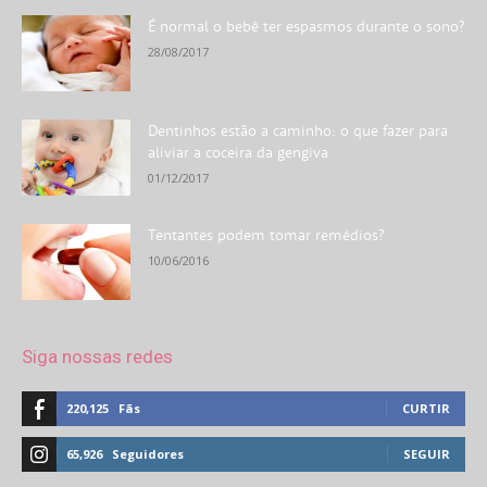
É normal o bebê ter espasmos durante o sono?
28/08/2017
Dentinhos estão a caminho: o que fazer para
aliviar a coceira da gengiva
01/12/2017
Tentantes podem tomar remédios?
10/06/2016
Siga nossas redes
220,125
Fãs
CURTIR
65,926
Seguidores
SEGUIR