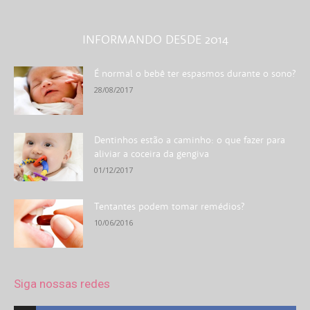
INFORMANDO DESDE 2014
É normal o bebê ter espasmos durante o sono?
28/08/2017
Dentinhos estão a caminho: o que fazer para
aliviar a coceira da gengiva
01/12/2017
Tentantes podem tomar remédios?
10/06/2016
Siga nossas redes