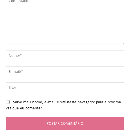
Comentário:
No
E-
mai
Sit
Salve meu nome, e-mail e site neste navegador para a próxima
vez que eu comentar.