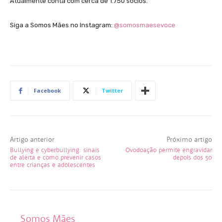
Atualmente conta com cerca de 1.750 sócios.
Siga a Somos Mães no Instagram:
@somosmaesevoce
Facebook
Twitter
Artigo anterior
Próximo artigo
Bullying e cyberbullying: sinais
Ovodoação permite engravidar
de alerta e como prevenir casos
depois dos 50
entre crianças e adolescentes
Somos Mães