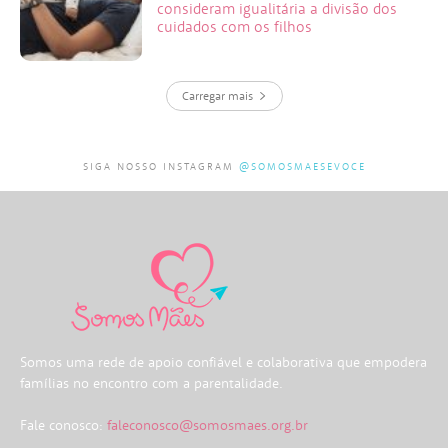
consideram igualitária a divisão dos
cuidados com os filhos
Carregar mais
SIGA NOSSO INSTAGRAM
@SOMOSMAESEVOCE
Somos uma rede de apoio confiável e colaborativa que empodera
famílias no encontro com a parentalidade.
Fale conosco:
faleconosco@somosmaes.org.br