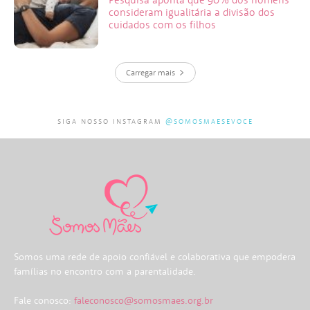
consideram igualitária a divisão dos
cuidados com os filhos
Carregar mais
SIGA NOSSO INSTAGRAM
@SOMOSMAESEVOCE
Somos uma rede de apoio confiável e colaborativa que empodera
famílias no encontro com a parentalidade.
Fale conosco:
faleconosco@somosmaes.org.br