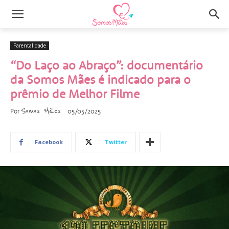
Parentalidade
“Do Laço ao Abraço”: documentário
da Somos Mães é indicado para o
prêmio de Melhor Filme
Somos Mães
Por
05/05/2025
Facebook
Twitter