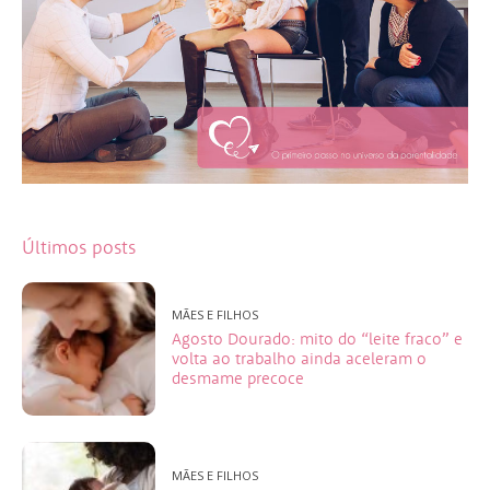
Últimos posts
MÃES E FILHOS
Agosto Dourado: mito do “leite fraco” e
volta ao trabalho ainda aceleram o
desmame precoce
MÃES E FILHOS