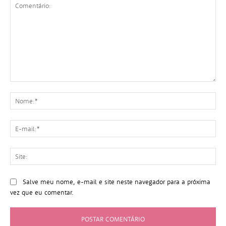
Comentário:
No
E-
mai
Sit
Salve meu nome, e-mail e site neste navegador para a próxima
vez que eu comentar.