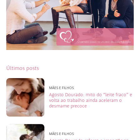
Últimos posts
MÃES E FILHOS
Agosto Dourado: mito do “leite fraco” e
volta ao trabalho ainda aceleram o
desmame precoce
MÃES E FILHOS