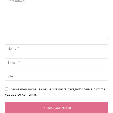
Comentário:
No
E-
mai
Sit
Salve meu nome, e-mail e site neste navegador para a próxima
vez que eu comentar.