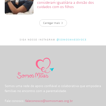
consideram igualitária a divisão dos
cuidados com os filhos
Carregar mais
SIGA NOSSO INSTAGRAM
@SOMOSMAESEVOCE
Somos uma rede de apoio confiável e colaborativa que empodera
famílias no encontro com a parentalidade.
Fale conosco:
faleconosco@somosmaes.org.br