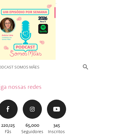
.
ODCAST SOMOS MÃES
iga nossas redes
220,125
65,000
345
Fãs
Seguidores
Inscritos