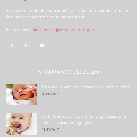
Somos uma rede de apoio confiável e colaborativa que empodera
famílias no encontro com a parentalidade.
Fale conosco:
faleconosco@somosmaes.org.br
INFORMANDO DESDE 2014
É normal o bebê ter espasmos durante o sono?
28/08/2017
Dentinhos estão a caminho: o que fazer para
aliviar a coceira da gengiva
01/12/2017