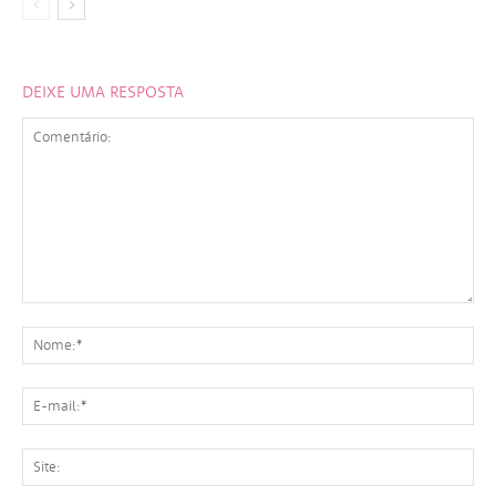
DEIXE UMA RESPOSTA
Comentário:
No
E-
mai
Sit