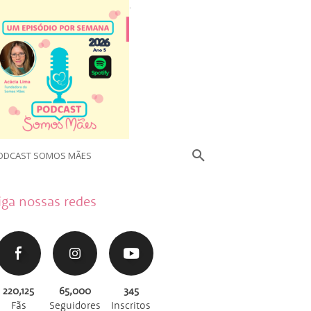
.
ODCAST SOMOS MÃES
iga nossas redes
220,125
65,000
345
Fãs
Seguidores
Inscritos