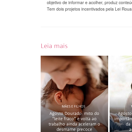
objetivo de informar e acolher, produz conte
Tem dois projetos incentivados pela Lei Roua
Leia mais
MÃES E FILHOS
Agosto Dourado: mito do
Agosto
“leite fraco” e volta ao
importân
trabalho ainda aceleram o
da
desmame precoce
a