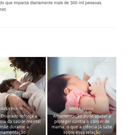
údo que impacta diariamente mais de 300 mil pessoas.
net.
MÃES E FILHOS
MÃES E FILHOS
 Dourado reforça a
Amamentação pode ajudar a
cia da saúde mental
proteger contra o câncer de
 mãe durante a
mama: o que a ciência já sabe
mamentação
sobre essa relação