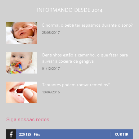
INFORMANDO DESDE 2014
É normal o bebê ter espasmos durante o sono?
28/08/2017
Dentinhos estão a caminho: o que fazer para
aliviar a coceira da gengiva
01/12/2017
Tentantes podem tomar remédios?
10/06/2016
Siga nossas redes
220,125
Fãs
CURTIR