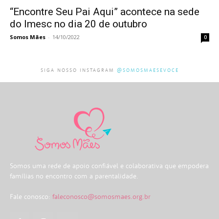
“Encontre Seu Pai Aqui” acontece na sede
do Imesc no dia 20 de outubro
Somos Mães
-
14/10/2022
0
SIGA NOSSO INSTAGRAM
@SOMOSMAESEVOCE
Somos uma rede de apoio confiável e colaborativa que empodera
famílias no encontro com a parentalidade.
Fale conosco:
faleconosco@somosmaes.org.br