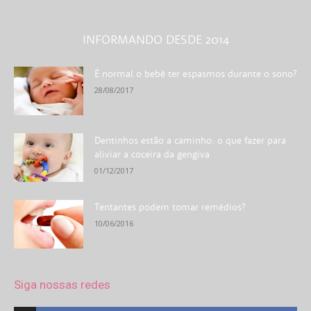
INFORMANDO DESDE 2014
É normal o bebê ter espasmos durante o sono?
28/08/2017
Dentinhos estão a caminho: o que fazer para
aliviar a coceira da gengiva
01/12/2017
Tentantes podem tomar remédios?
10/06/2016
Siga nossas redes