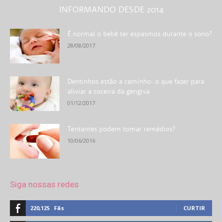
INFORMANDO DESDE 2014
É normal o bebê ter espasmos durante o sono?
28/08/2017
Dentinhos estão a caminho: o que fazer para
aliviar a coceira da gengiva
01/12/2017
Tentantes podem tomar remédios?
10/06/2016
Siga nossas redes
220,125
Fãs
CURTIR