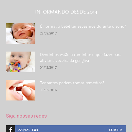
INFORMANDO DESDE 2014
É normal o bebê ter espasmos durante o sono?
28/08/2017
Dentinhos estão a caminho: o que fazer para
aliviar a coceira da gengiva
01/12/2017
Tentantes podem tomar remédios?
10/06/2016
Siga nossas redes
220,125
Fãs
CURTIR