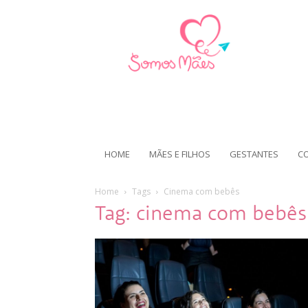
HOME
MÃES E FILHOS
GESTANTES
C
Home
Tags
Cinema com bebês
Tag: cinema com bebês