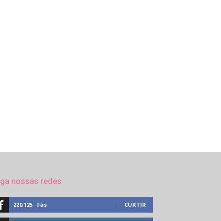
iga nossas redes
220,125
Fãs
CURTIR