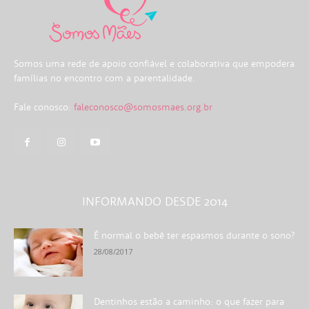
Somos uma rede de apoio confiável e colaborativa que empodera
famílias no encontro com a parentalidade.
Fale conosco:
faleconosco@somosmaes.org.br
INFORMANDO DESDE 2014
É normal o bebê ter espasmos durante o sono?
28/08/2017
Dentinhos estão a caminho: o que fazer para